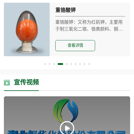
重铬酸钾
重铬酸钾：又称为红矾钾，主要用
于制三氧化二铬、铬黄颜料、钢材
钝化、制电 焊条、...
查看详情
宣传视频