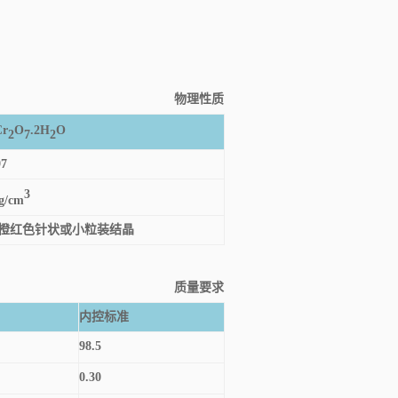
物理性质
Cr
O
.2H
O
2
7
2
97
3
 g/cm
橙红色针状或小粒装结晶
质量要求
内控标准
98.5
0.30