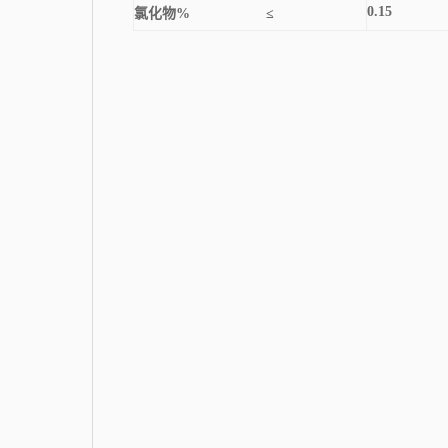
0.15
氯化物
%
≤