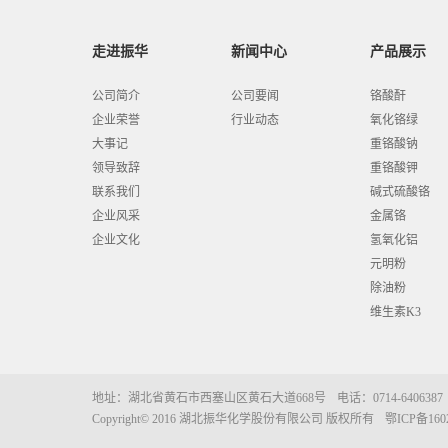
走进振华
新闻中心
产品展示
公司简介
公司要闻
铬酸酐
企业荣誉
行业动态
氧化铬绿
大事记
重铬酸钠
领导致辞
重铬酸钾
联系我们
碱式硫酸铬
企业风采
金属铬
企业文化
氢氧化铝
元明粉
除油粉
维生素K3
地址：湖北省黄石市西塞山区黄石大道668号
电话：0714-6406387
Copyright© 2016 湖北振华化学股份有限公司 版权所有
鄂ICP备1602