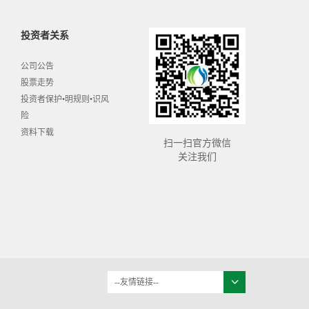
投资者关系
公司公告
股票走势
投资者保护•明规则•识风
险
资料下载
扫一扫官方微信
关注我们
--友情链接--