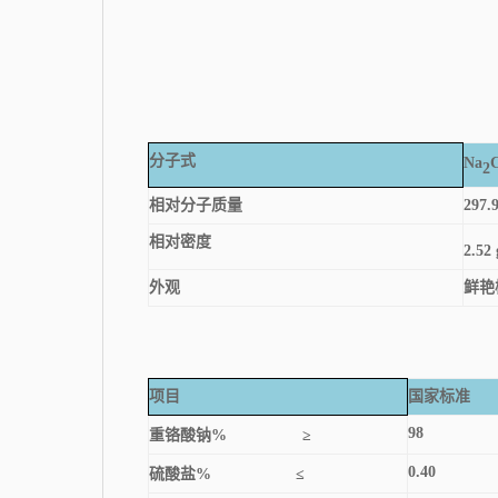
分子式
Na
2
相对分子质量
297.
相对密度
2.52
外观
鲜艳
项目
国家标准
98
重铬酸钠
%
≥
0.40
硫酸盐
%
≤