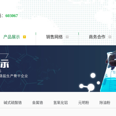
码：
603067
产品展示
销售网络
商务合作
碱式硫酸铬
金属铬
氢氧化铝
元明粉
除油粉