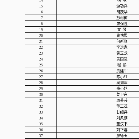
14
柯
敏
15
游功兵
16
胡茂华
17
彭树栋
18
游强胜
19
文
琴
20
曹佑鹏
21
何新顺
22
李远家
23
黄玉龙
24
黄国强
25
程
鹏
26
贾建军
27
陈小红
28
吴拥军
29
盛小轮
30
姜卫东
31
周芬芬
32
董正茂
33
甘细兵
34
刘风旗
35
董汉书
36
刘正蓉
37
廖德玉