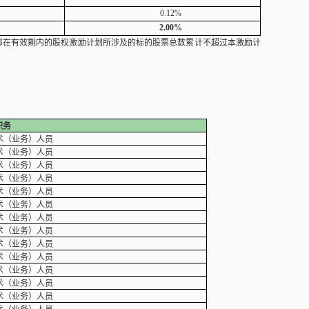
0.12%
2.00%
全部在有效期内的股权激励计划所涉及的标的股票总数累计不超过本激励计
职务
术（业务）人员
术（业务）人员
术（业务）人员
术（业务）人员
术（业务）人员
术（业务）人员
术（业务）人员
术（业务）人员
术（业务）人员
术（业务）人员
术（业务）人员
术（业务）人员
术（业务）人员