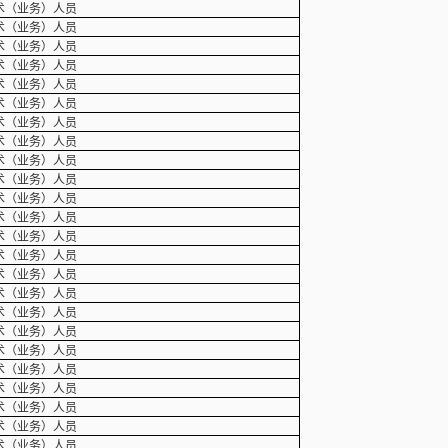
术（业务）人员
术（业务）人员
术（业务）人员
术（业务）人员
术（业务）人员
术（业务）人员
术（业务）人员
术（业务）人员
术（业务）人员
术（业务）人员
术（业务）人员
术（业务）人员
术（业务）人员
术（业务）人员
术（业务）人员
术（业务）人员
术（业务）人员
术（业务）人员
术（业务）人员
术（业务）人员
术（业务）人员
术（业务）人员
术（业务）人员
术（业务）人员