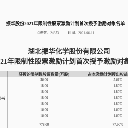
振华股份2021年限制性股票激励计划首次授予激励对象名单
点击数：24353
时间：2021-06-11
湖北振华化学股份有限公司
021
年限制性股票激励计划首次授予激励对
获授的限制性股票数量(万股)
占本激励计划授出权益
56.00
5.61%
18.00
1.80%
18.00
1.80%
18.00
1.80%
秘书
18.00
1.80%
16.00
1.60%
16.00
1.60%
778.00
77.96%