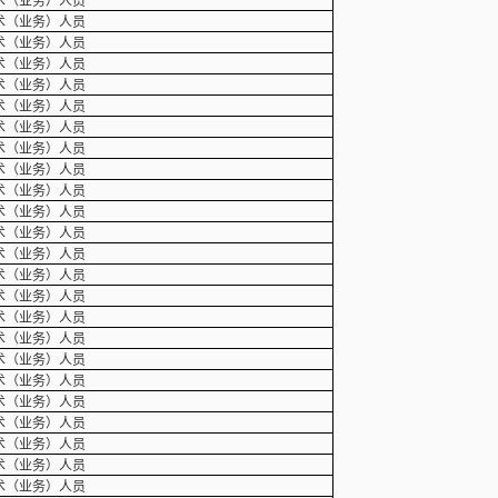
术（业务）人员
术（业务）人员
术（业务）人员
术（业务）人员
术（业务）人员
术（业务）人员
术（业务）人员
术（业务）人员
术（业务）人员
术（业务）人员
术（业务）人员
术（业务）人员
术（业务）人员
术（业务）人员
术（业务）人员
术（业务）人员
术（业务）人员
术（业务）人员
术（业务）人员
术（业务）人员
术（业务）人员
术（业务）人员
术（业务）人员
术（业务）人员