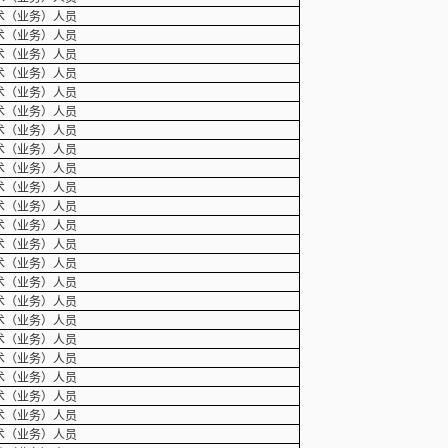
术（业务）人员
术（业务）人员
术（业务）人员
术（业务）人员
术（业务）人员
术（业务）人员
术（业务）人员
术（业务）人员
术（业务）人员
术（业务）人员
术（业务）人员
术（业务）人员
术（业务）人员
术（业务）人员
术（业务）人员
术（业务）人员
术（业务）人员
术（业务）人员
术（业务）人员
术（业务）人员
术（业务）人员
术（业务）人员
术（业务）人员